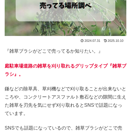
2024.07.31
2025.10.10
『雑草ブラシがどこで売ってるか知りたい。』
庭駐車場道路の雑草を刈り取れるグリップタイプ『雑草ブ
ラシ』。
鎌などの除草具、草刈機などで刈り取ることが出来ないと
ころや、コンクリートアスファルト敷石などの隙間に生え
た雑草を刃先を気にせず刈り取れるとSNSで話題になっ
ています。
SNSでも話題になっているので、雑草ブラシがどこで売