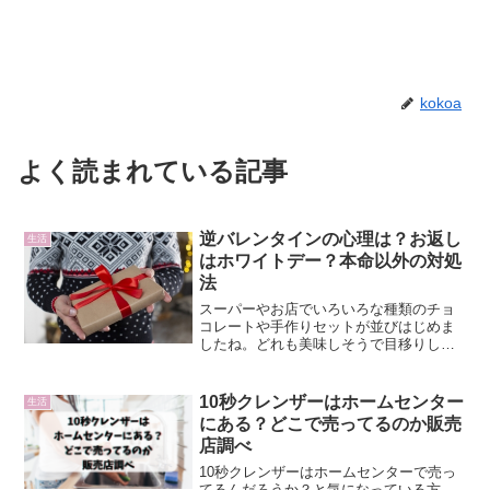
kokoa
よく読まれている記事
逆バレンタインの心理は？お返し
生活
はホワイトデー？本命以外の対処
法
スーパーやお店でいろいろな種類のチョ
コレートや手作りセットが並びはじめま
したね。どれも美味しそうで目移りしち
ゃいます♪今年もバレンタインデーの時期
が迫ってきています。今からソワソワし
たり、何を作ろうか迷っている方もいる
10秒クレンザーはホームセンター
生活
んじゃないでしょうか。...
にある？どこで売ってるのか販売
店調べ
10秒クレンザーはホームセンターで売っ
てるんだろうか？と気になっている方