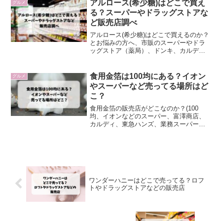
んなで食べれる大きいサイズのものか
アルロース(希少糖)はどこで買え
グルメ
ら、カップルで食べれる小さい...
る？スーパーやドラッグストアな
ど販売店調べ
アルロース(希少糖)はどこで買えるのか？
とお悩みの方へ、市販のスーパーやドラ
ッグストア（薬局）、ドンキ、カルデ
ィ、成城石井など販売店や取扱店をまと
めています。
食用金箔は100均にある？イオン
グルメ
やスーパーなど売ってる場所はど
こ？
食用金箔の販売店がどこなのか？(100
均、イオンなどのスーパー、富澤商店、
カルディ、東急ハンズ、業務スーパー）
を中心に調べてみました。
ワンダーハニーはどこで売ってる？ロフ
トやドラッグストアなどの販売店