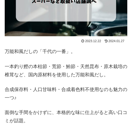
2023.12.22
2024.01.27
万能和風だしの「千代の一番」。
一本釣り鰹の本枯節・荒節・鮪節・天然昆布・原木栽培の
椎茸など、国内原材料を使用した万能和風だし。
合成保存料・人口甘味料・合成着色料不使用なのも魅力の
一つ♪
面倒な手間をかけずに、本格的な味に仕上がると高い口コ
ミが話題。