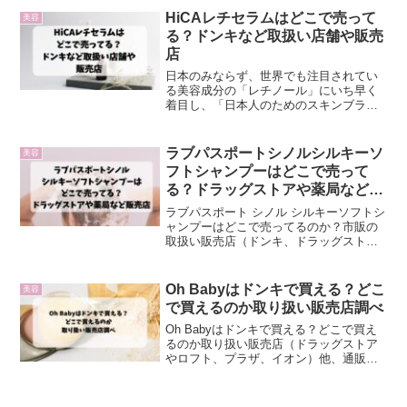
HiCAレチセラムはどこで売って
美容
る？ドンキなど取扱い店舗や販売
店
日本のみならず、世界でも注目されてい
る美容成分の「レチノール」にいち早く
着目し、「日本人のためのスキンブラン
ド」をコンセプトとして日々開発を進め
ている美容ブランドの『HiCA』そのHiCA
が皮膚科医と共同開発を行い、お肌のハ
ラブパスポートシノルシルキーソ
美容
リやツヤをサポー...
フトシャンプーはどこで売って
る？ドラッグストアや薬局など販
売店
ラブパスポート シノル シルキーソフトシ
ャンプーはどこで売ってるのか？市販の
取扱い販売店（ドンキ、ドラッグストア
や薬局、ロフト、ハンズ、ヨドバシ、通
販）を調査しました。
Oh Babyはドンキで買える？どこ
美容
で買えるのか取り扱い販売店調べ
Oh Babyはドンキで買える？どこで買え
るのか取り扱い販売店（ドラッグストア
やロフト、プラザ、イオン）他、通販の
取り扱い情報をまとめました。