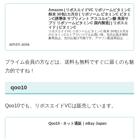
Amazon | リポスエイドVC リポソームビタミンC
粉末 30包1カ月分 [ リポソーム ビタミンC ビタミ
ンC誘導体 サプリメント アスコルビン酸 美容サ
プリ リポソームビタミンC 国内製造] | リポスエ
イド | ビタミンC
リポスエイドVC リポソームビタミンC 粉末 30包1カ月分
がビタミンCストアでいつでもお買い得。当日お急ぎ便対
象商品は、当日お届け可能です。アマゾン配送商品は、通
常配送無料（一部除く）。
amzn.asia
プライム会員の方などは、送料も無料ですぐに届くのも魅
力的ですね！
qoo10
Qoo10でも、リポスエイドVCは販売しています。
Qoo10 - ネット通販｜eBay Japan