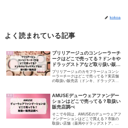
kokoa
よく読まれている記事
ブリリアージュのコンシーラーチ
美容
ークはどこで売ってる？ドンキや
ドラッグストアなど取り扱い販売
店
ブリリアージュのカモフラージュコンシ
ーラーチークはどこで売ってる？実店舗
の取扱い販売店（ドンキ、ドラッグスト
アや薬局、ロフト、東急ハンズ、イオ
ン、ヨドバシ、通販）を調査しました。
AMUSEデューウェアファンデー
美容
ションはどこで売ってる？取扱い
販売店調べ
そこで今回は、AMUSEのデューウェアフ
ァンデーションはどこで買える？市販の
取扱い店舗（薬局やドラッグストア、ド
ンキ、ロフト、ハンズ、通販）を調査し