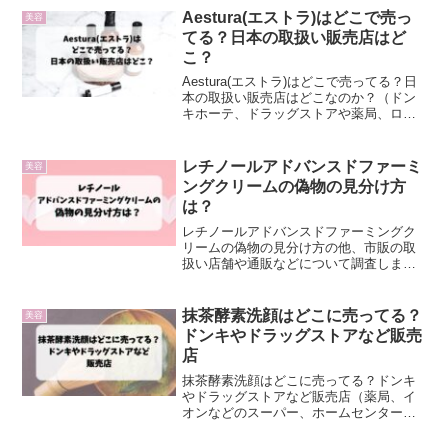
Aestura(エストラ)はどこで売っ
美容
てる？日本の取扱い販売店はど
こ？
Aestura(エストラ)はどこで売ってる？日
本の取扱い販売店はどこなのか？（ドン
キホーテ、ドラッグストアや薬局、ロフ
ト、イオン、東急ハンズ、プラザ、ヨド
バシ、通販）を調査しました。
レチノールアドバンスドファーミ
美容
ングクリームの偽物の見分け方
は？
レチノールアドバンスドファーミングク
リームの偽物の見分け方の他、市販の取
扱い店舗や通販などについて調査しまし
た。
抹茶酵素洗顔はどこに売ってる？
美容
ドンキやドラッグストアなど販売
店
抹茶酵素洗顔はどこに売ってる？ドンキ
やドラッグストアなど販売店（薬局、イ
オンなどのスーパー、ホームセンターロ
フト、東急ハンズ）や通販情報をまとめ
ています。