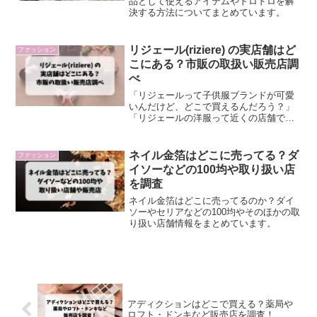
品として使えるアイテムやドロドロを解
決する方法についてまとめています。
リジェール(riziere) の実店舗はど
ファッション
こにある？市販の取扱い販売店調
べ
「リジェールって子供服ブランドが可愛
いんだけど、どこで買えるんだろう？」
「リジェールの洋服って近くの店舗で販
売してるのかな？」リジェールのお洋服
はどこで購入することができるのか、気
になりますよね？こちらではリジェール
ネイル金箔はどこに売ってる？ダ
ファッション
の店舗や市販ではどこの店...
イソーなどの100均や取り扱い店
を調査
ネイル金箔はどこに売ってるのか？ダイ
ソーやセリアなどの100均やそのほかの取
り扱い店舗情報をまとめています。
アディクションはどこで買える？薬局や
ロフト・ドンキなど販売店を調査！