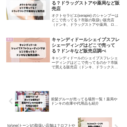
る？ドラッグストアや薬局など販
売店
オクトセラピエ(serapie) のシャンプーは
どこで売ってる？市販の取扱い販売店
（ドンキ、ドラッグストアや薬局、ロフ
ト、ハンズ、ヨドバシ、通販）を調査し
ました。
キャンディドールシェイプスフレ
美容
シェーディングはどこで売って
る？ドンキなど販売店調べ
キャンディドールのシェイプスフレシェ
ーディングはどこで売ってるのか？市販
で買える販売店（ドンキ、ドラックスト
アや薬局、ロフト、ハンズ、ヨドバシの
他、通販）などを調査しました。
前髪グルーが売ってる場所一覧！薬局や
ドンキの在庫や代用品も紹介
to/one(トーン)の取扱い店舗は？ロフトや