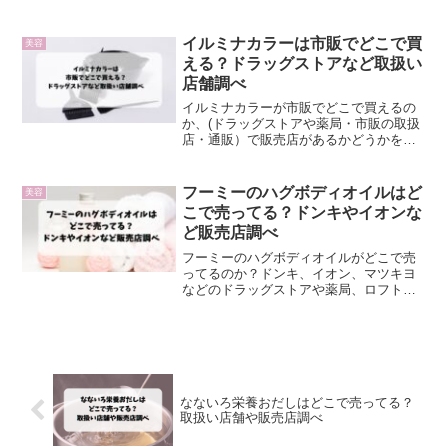
など市販の取り扱い店舗情報をまとめて
います。
イルミナカラーは市販でどこで買
美容
える？ドラッグストアなど取扱い
店舗調べ
イルミナカラーが市販でどこで買えるの
か、(ドラッグストアや薬局・市販の取扱
店・通販）で販売店があるかどうかを調
べたのでご紹介します。
フーミーのハグボディオイルはど
美容
こで売ってる？ドンキやイオンな
ど販売店調べ
フーミーのハグボディオイルがどこで売
ってるのか？ドンキ、イオン、マツキヨ
などのドラッグストアや薬局、ロフト、
東急ハンズ、ヨドバシ、Amazonや楽天の
通販でも売ってるのかについて、お伝え
していきます。
なないろ栄養おだしはどこで売ってる？
取扱い店舗や販売店調べ