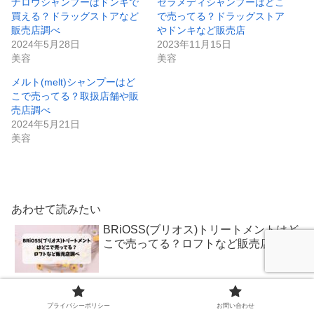
ナロウシャンプーはドンキで
セラメディシャンプーはどこ
買える？ドラッグストアなど
で売ってる？ドラッグストア
販売店調べ
やドンキなど販売店
2024年5月28日
2023年11月15日
美容
美容
メルト(melt)シャンプーはど
こで売ってる？取扱店舗や販
売店調べ
2024年5月21日
美容
あわせて読みたい
BRiOSS(ブリオス)トリートメントはど
こで売ってる？ロフトなど販売店調べ
ヘアアクセルレーターEXが売ってる場
所は？ドンキやドラッグストアなどの
プライバシーポリシー
お問い合わせ