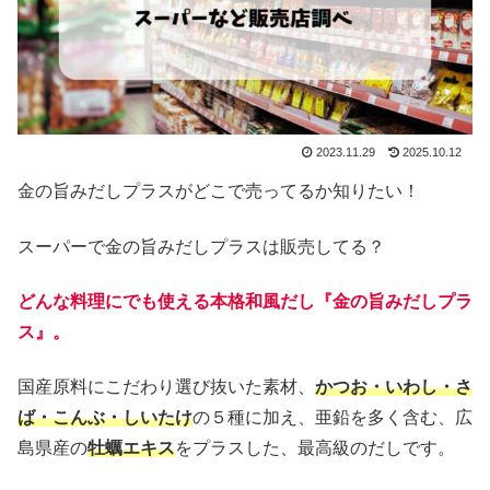
2023.11.29
2025.10.12
金の旨みだしプラスがどこで売ってるか知りたい！
スーパーで金の旨みだしプラスは販売してる？
どんな料理にでも使える本格和風だし『金の旨みだしプラ
ス』。
国産原料にこだわり選び抜いた素材、
かつお・いわし・さ
ば・こんぶ・しいたけ
の５種に加え、亜鉛を多く含む、広
島県産の
牡蠣エキス
をプラスした、最高級のだしです。