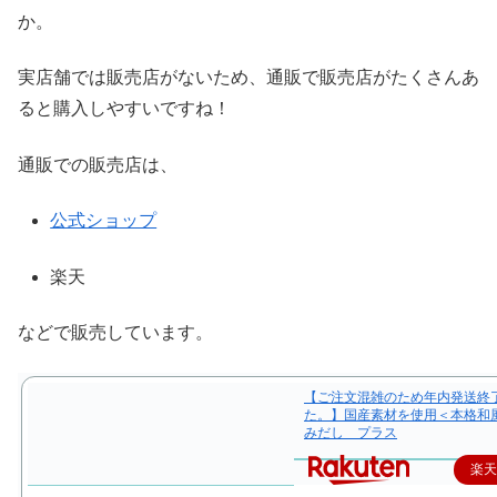
か。
実店舗では販売店がないため、通販で販売店がたくさんあ
ると購入しやすいですね！
通販での販売店は、
公式ショップ
楽天
などで販売しています。
【ご注文混雑のため年内発送終
た。】国産素材を使用＜本格和
みだし プラス
楽