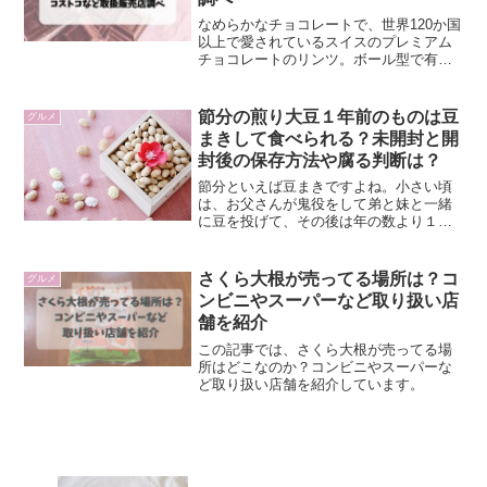
なめらかなチョコレートで、世界120か国
以上で愛されているスイスのプレミアム
チョコレートのリンツ。ボール型で有名
なリンドールから、スティックタイプが
登場！濃厚なチョコレートにうっとりす
る人続出なリンドールスティック。リン
節分の煎り大豆１年前のものは豆
グルメ
ドールスティックが、...
まきして食べられる？未開封と開
封後の保存方法や腐る判断は？
節分といえば豆まきですよね。小さい頃
は、お父さんが鬼役をして弟と妹と一緒
に豆を投げて、その後は年の数より１つ
多く豆を食べていたのを覚えています。
年を取るにつれて食べるのが苦になって
きていたのもいい思い出です。節分の時
さくら大根が売ってる場所は？コ
グルメ
にまく豆を福豆というそう...
ンビニやスーパーなど取り扱い店
舗を紹介
この記事では、さくら大根が売ってる場
所はどこなのか？コンビニやスーパーな
ど取り扱い店舗を紹介しています。