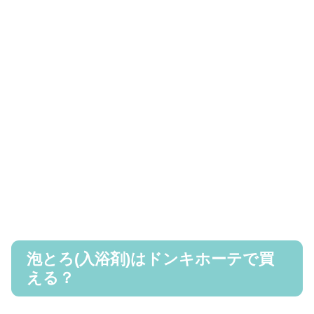
泡とろ(入浴剤)はドンキホーテで買
える？