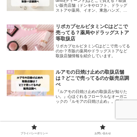
dinto(ディーント)はどこで買える？取扱
い販売店舗（ドンキやロフト、ドラッグ
ストアや薬局、イオン、東急ハンズ、プ
ラザ、ヨドバシ、通販）などを調査しま
した。
リポカプセルビタミンCはどこで
美容
売ってる？薬局やドラッグストア
等取扱店
リポカプセルビタミンCはどこで売ってる
のか？市販の薬局やドラッグストアなど
取扱店舗情報を紹介しています。
ルアモの日焼け止めの取扱店舗
美容
は？どこで売ってるのか販売店調
べ
『ルアモの日焼け止めの取扱店が知りた
い。』心ほぐれるフローラルなオーガニ
ックの『ルモアの日焼け止め』。紫外線
だけではなく、ブルーライトも76.9％カ
ットする、顔・全身用日焼け止め美容
液。日焼け止め特有の白浮きや、モッタ
リ感がなく、石鹸で落と...
プライバシーポリシー
お問い合わせ
フルンフリンはどこで買える？ロフトや