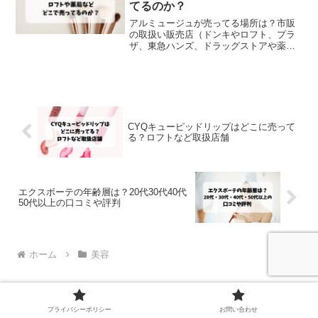
てるのか？
アルミュージュが売ってる場所は？市販
の取扱い販売店（ドンキやロフト、プラ
ザ、東急ハンズ、ドラッグストアや薬
局、イオン、通販）について調査しまし
た。
CYQキューピッドリップはどこに売って
る？ロフトなど取扱店舗
エクスボーテの年齢層は？20代30代40代
50代以上の口コミや評判
ホーム
美容
プライバシーポリシー
お問い合わせ