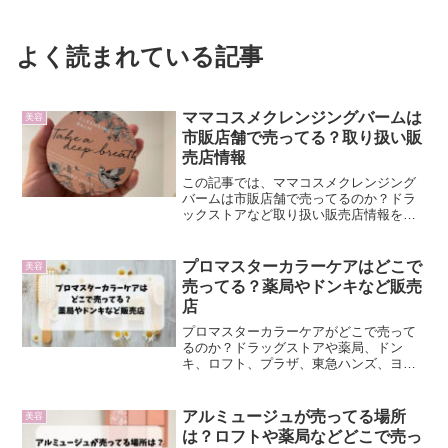
よく読まれている記事
ママコスメクレンジングバームは
美容
市販店舗で売ってる？取り扱い販
売店情報
この記事では、ママコスメクレンジング
バームは市販店舗で売ってるのか？ドラ
ックストアなど取り扱い販売店情報を紹
介しています。
プロマスターカラーケアはどこで
美容
売ってる？薬局やドンキなど販売
店
プロマスターカラーケアがどこで売って
るのか？ドラッグストアや薬局、ドン
キ、ロフト、プラザ、東急ハンズ、ヨド
バシ、Amazonや楽天の通販でも売ってる
のかについて、お伝えしていきます。
アルミュージュが売ってる場所
美容
は？ロフトや薬局などどこで売っ