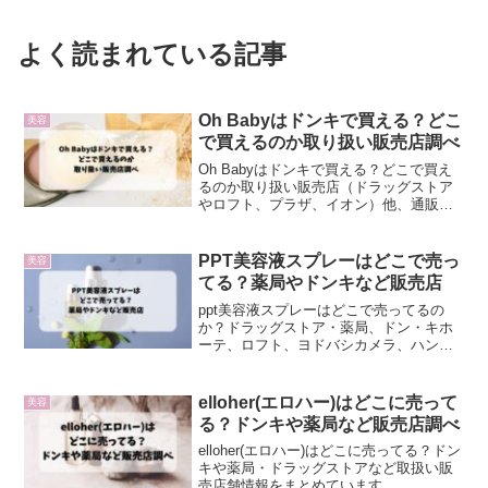
よく読まれている記事
Oh Babyはドンキで買える？どこ
美容
で買えるのか取り扱い販売店調べ
Oh Babyはドンキで買える？どこで買え
るのか取り扱い販売店（ドラッグストア
やロフト、プラザ、イオン）他、通販の
取り扱い情報をまとめました。
PPT美容液スプレーはどこで売っ
美容
てる？薬局やドンキなど販売店
ppt美容液スプレーはどこで売ってるの
か？ドラッグストア・薬局、ドン・キホ
ーテ、ロフト、ヨドバシカメラ、ハン
ズ、プラザなどで販売されているのかを
チェックしてきたいと思います！
elloher(エロハー)はどこに売って
美容
る？ドンキや薬局など販売店調べ
elloher(エロハー)はどこに売ってる？ドン
キや薬局・ドラッグストアなど取扱い販
売店舗情報をまとめています。