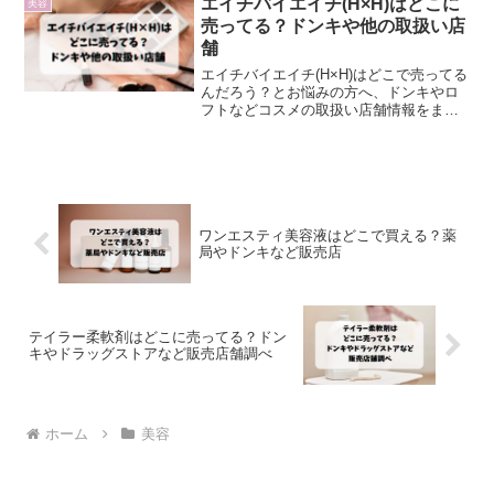
エイチバイエイチ(H×H)はどこに
美容
売ってる？ドンキや他の取扱い店
舗
エイチバイエイチ(H×H)はどこで売ってる
んだろう？とお悩みの方へ、ドンキやロ
フトなどコスメの取扱い店舗情報をまと
めています。
ワンエスティ美容液はどこで買える？薬
局やドンキなど販売店
テイラー柔軟剤はどこに売ってる？ドン
キやドラッグストアなど販売店舗調べ
ホーム
美容