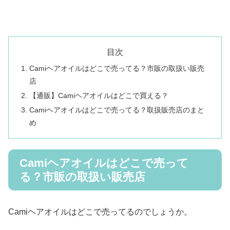
目次
Camiヘアオイルはどこで売ってる？市販の取扱い販売
店
【通販】Camiヘアオイルはどこで買える？
Camiヘアオイルはどこで売ってる？取扱販売店のまと
め
Camiヘアオイルはどこで売って
る？市販の取扱い販売店
Camiヘアオイルはどこで売ってるのでしょうか。