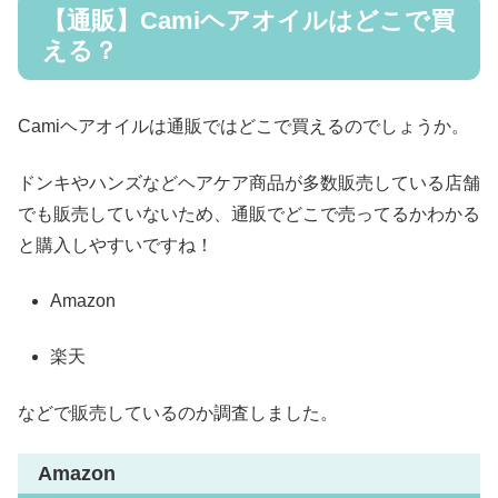
【通販】Camiヘアオイルはどこで買
える？
Camiヘアオイルは通販ではどこで買えるのでしょうか。
ドンキやハンズなどヘアケア商品が多数販売している店舗
でも販売していないため、通販でどこで売ってるかわかる
と購入しやすいですね！
Amazon
楽天
などで販売しているのか調査しました。
Amazon