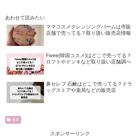
あわせて読みたい
ママコスメクレンジングバームは市販
店舗で売ってる？取り扱い販売店情報
Fwee(韓国コスメ)はどこで売ってる？
ロフトやドンキなど取り扱い店舗調べ
鼻セレブ 石鹸はどこで売ってる？ドラ
ッグストアや薬局などの販売店
美容
スポンサーリンク