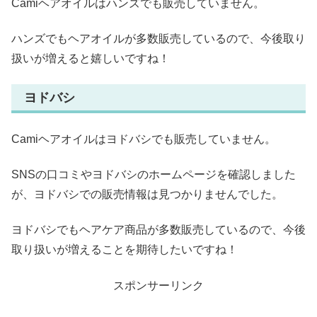
Camiヘアオイルはハンズでも販売していません。
ハンズでもヘアオイルが多数販売しているので、今後取り
扱いが増えると嬉しいですね！
ヨドバシ
Camiヘアオイルはヨドバシでも販売していません。
SNSの口コミやヨドバシのホームページを確認しました
が、ヨドバシでの販売情報は見つかりませんでした。
ヨドバシでもヘアケア商品が多数販売しているので、今後
取り扱いが増えることを期待したいですね！
スポンサーリンク