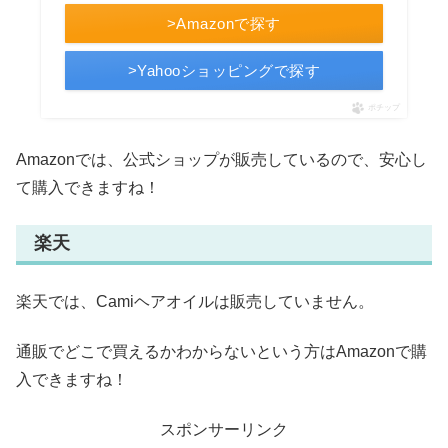
>Amazonで探す
>Yahooショッピングで探す
ポチップ
Amazonでは、公式ショップが販売しているので、安心し
て購入できますね！
楽天
楽天では、Camiヘアオイルは販売していません。
通販でどこで買えるかわからないという方はAmazonで購
入できますね！
スポンサーリンク