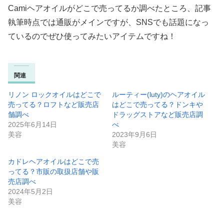
Camiヘアオイルがどこで売ってるか調べたところ、記事
執筆時点では通販がメインですが、SNSでも話題になっ
ているのでぜひ使ってみたいアイテムですね！
関連
リノン ロックオイルはどこで
ルーティー(luty)のヘアオイル
売ってる？ロフトなど販売店
はどこで売ってる？ドンキや
舗調べ
ドラッグストアなど販売店調
2025年6月14日
べ
美容
2023年9月6日
美容
カドレヘアオイルはどこで売
ってる？市販の取扱店舗や販
売店調べ
2024年5月2日
美容