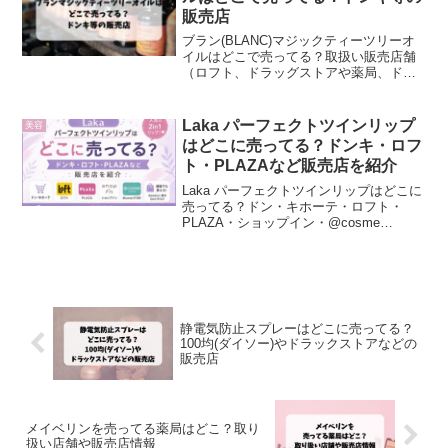
販売店
ブラン(BLANC)マジックティーツリーオ
イルはどこで売ってる？取扱い販売店舗
（ロフト、ドラッグストアや薬局、ドン
キホーテ、イオン、東急ハンズ、プラ
ザ、ヨドバシ、その他の店舗、プラザ、
通販）などを調査しました。
Laka パーフェクトツインリップ
美容
はどこに売ってる？ドンキ・ロフ
ト・PLAZAなど販売店を紹介
Laka パーフェクトツインリップはどこに
売ってる？ドン・キホーテ・ロフト・
PLAZA・ショップイン・@cosme
STOREなど販売店を調査。Amazon・楽
天市場・Yahoo!ショッピング・Qoo10・
公式オンラインストアで購入できるショ
ップや売り場も紹介します。
静電気防止スプレーはどこに売ってる？
100均(ダイソー)やドラックストアなどの
販売店
メイベリンを売ってる薬局はどこ？取り
扱い店舗や販売店情報