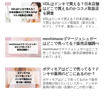
VDLはドンキで買える？日本店舗
美容
はどこで買えるのかコスメ取扱店
を調査
VDLはドンキで買える？日本店舗はどこ
で買えるのかコスメ取扱店（新大久保、
ロフト、プラザ、東急ハンズ、ドラッグ
ストアや薬局、通販）どこの国のメーカ
ーなどについて調査しました。
meshimaseゴマージュシュガー
美容
はどこで売ってる？販売店舗調べ
meshimaseゴマージュシュガーはどこで
売ってるのか？取扱い販売店舗情報をま
とめています。
ボディモアはどこで売ってる？ド
美容
ンキや薬局のどこにあるのか？
ボディモアはどこで売ってるのか？販売
店情報が知りたいという方へ、ドンキや
薬局の取り扱い店舗やどこの売り場にあ
るのか？についてまとめています。