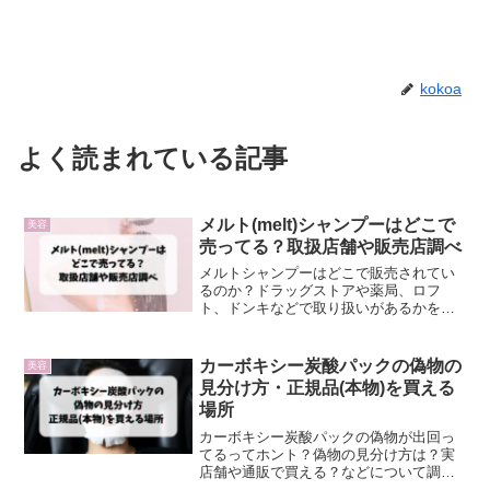
kokoa
よく読まれている記事
メルト(melt)シャンプーはどこで
美容
売ってる？取扱店舗や販売店調べ
メルトシャンプーはどこで販売されてい
るのか？ドラッグストアや薬局、ロフ
ト、ドンキなどで取り扱いがあるかをチ
ェックしてきたいと思います！
カーボキシー炭酸パックの偽物の
美容
見分け方・正規品(本物)を買える
場所
カーボキシー炭酸パックの偽物が出回っ
てるってホント？偽物の見分け方は？実
店舗や通販で買える？などについて調査
しました。