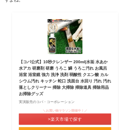
【コパ公式】10秒クレンザー 200ml|水垢 水あか
水アカ 研磨剤 研磨 うろこ 鱗 うろこ汚れ お風呂
浴室 浴室鏡 強力 洗浄 洗剤 弱酸性 クエン酸 カル
シウム汚れ キッチン 蛇口 洗面台 水回り 汚れ 汚れ
落としクリーナー 掃除 大掃除 掃除道具 掃除用品
お掃除グッズ
実演販売のコパ・コーポレーション
＼お買い物マラソン開催中！／
>楽天市場で探す