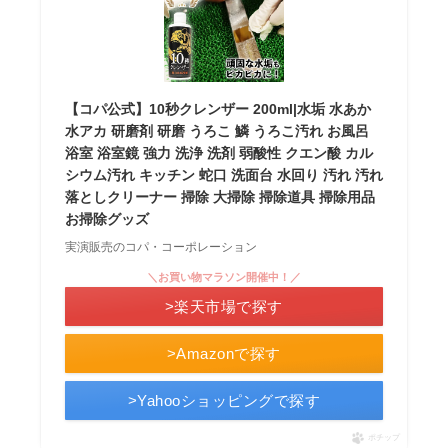
【コパ公式】10秒クレンザー 200ml|水垢 水あか
水アカ 研磨剤 研磨 うろこ 鱗 うろこ汚れ お風呂
浴室 浴室鏡 強力 洗浄 洗剤 弱酸性 クエン酸 カル
シウム汚れ キッチン 蛇口 洗面台 水回り 汚れ 汚れ
落としクリーナー 掃除 大掃除 掃除道具 掃除用品
お掃除グッズ
実演販売のコパ・コーポレーション
＼お買い物マラソン開催中！／
>楽天市場で探す
>Amazonで探す
>Yahooショッピングで探す
ポチップ