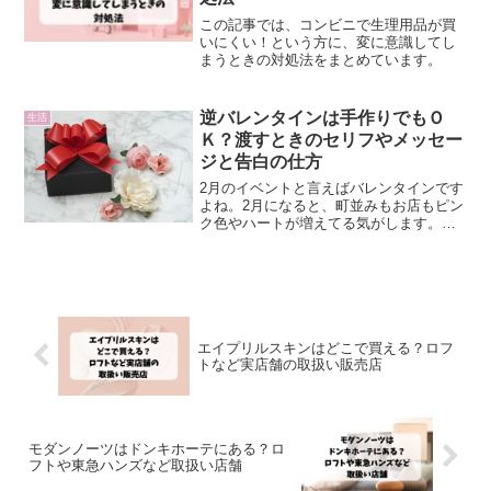
この記事では、コンビニで生理用品が買
いにくい！という方に、変に意識してし
まうときの対処法をまとめています。
逆バレンタインは手作りでもＯ
生活
Ｋ？渡すときのセリフやメッセー
ジと告白の仕方
2月のイベントと言えばバレンタインです
よね。2月になると、町並みもお店もピン
ク色やハートが増えてる気がします。最
近では、”逆バレンタイン”なんて言葉を耳
にする事がふえました。日本のバレンタ
インは女性から男性へチョコレートをプ
レゼントするイベ...
エイプリルスキンはどこで買える？ロフ
トなど実店舗の取扱い販売店
モダンノーツはドンキホーテにある？ロ
フトや東急ハンズなど取扱い店舗