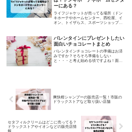
ーにある？
ライフジャケットが売ってる場所（ドン
キホーテやホームセンター、西松屋、イ
オン、トイザらス、スポーツショップ、
トライアル、100均、ヨーカドー、ヨドバ
シ、通販）を調査しました。
バレンタインにプレゼントしたい
生活
面白いチョコレートまとめ
バレンタインチョコレートの準備はお済
みですか？そろそろ準備をしない
と・・・と考え始める頃ですよね！面白
いもの好きの彼にも、義理チョコや友チ
ョコのウケ狙いにも、子供さんが喜びそ
うな面白いチョコも！今回はそんな変わ
り種のチョコだけに焦点を絞って...
爽快柑シャンプーの販売店一覧！市販の
ドラックストアなど取り扱い店舗
セタフィルクリームはどこに売ってる？
ドラックストアやイオンなどの販売店情
報