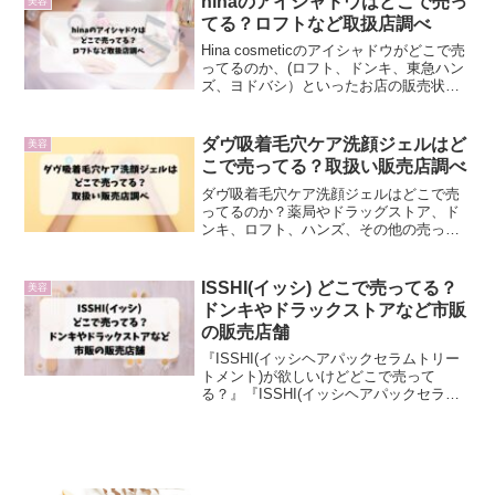
hinaのアイシャドウはどこで売っ
美容
てる？ロフトなど取扱店調べ
Hina cosmeticのアイシャドウがどこで売
ってるのか、(ロフト、ドンキ、東急ハン
ズ、ヨドバシ）といったお店の販売状況
を調べてみました。
ダヴ吸着毛穴ケア洗顔ジェルはど
美容
こで売ってる？取扱い販売店調べ
ダヴ吸着毛穴ケア洗顔ジェルはどこで売
ってるのか？薬局やドラッグストア、ド
ンキ、ロフト、ハンズ、その他の売って
る場所、Amazonや楽天などの通販でも売
ってるのかについて、お伝えしていきま
す。
ISSHI(イッシ) どこで売ってる？
美容
ドンキやドラックストアなど市販
の販売店舗
『ISSHI(イッシヘアパックセラムトリー
トメント)が欲しいけどどこで売って
る？』『ISSHI(イッシヘアパックセラム
トリートメント)はドンキで売ってる？』
髪のダメージ、サロンに通うお金、支度
時間を犠牲にせずにくせ毛補修を行う
『ISSHI(...