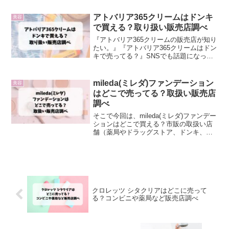
めています。
アトバリア365クリームはドンキ
美容
で買える？取り扱い販売店調べ
『アトバリア365クリームの販売店が知り
たい。』『アトバリア365クリームはドン
キで売ってる？』SNSでも話題になって
いるため、アトバリア365クリームの販売
店を知りたい方は多いのではないでしょ
うか。そこで今回は、バリア365クリーム
mileda(ミレダ)ファンデーション
美容
はどこ...
はどこで売ってる？取扱い販売店
調べ
そこで今回は、mileda(ミレダ)ファンデー
ションはどこで買える？市販の取扱い店
舗（薬局やドラッグストア、ドンキ、ロ
フト、ハンズ、通販）を調査しました。
クロレッツ シタクリアはどこに売って
る？コンビニや薬局など販売店調べ