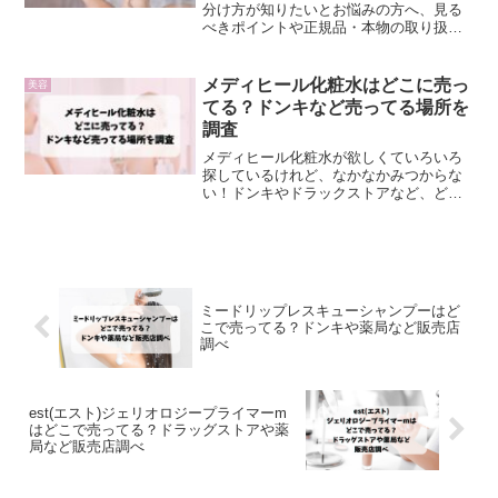
分け方が知りたいとお悩みの方へ、見る
べきポイントや正規品・本物の取り扱い
店の情報をまとめています。
メディヒール化粧水はどこに売っ
美容
てる？ドンキなど売ってる場所を
調査
メディヒール化粧水が欲しくていろいろ
探しているけれど、なかなかみつからな
い！ドンキやドラックストアなど、どこ
に売ってるのか知りたい！という方に販
売店情報を詳しくまとめています。
ミードリップレスキューシャンプーはど
こで売ってる？ドンキや薬局など販売店
調べ
est(エスト)ジェリオロジープライマーm
はどこで売ってる？ドラッグストアや薬
局など販売店調べ